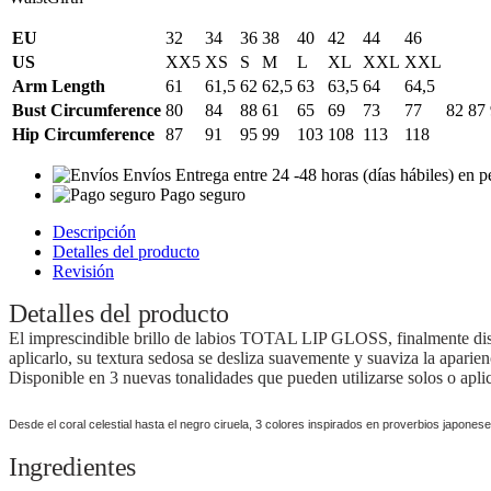
EU
32
34
36
38
40
42
44
46
US
XX5
XS
S
M
L
XL
XXL
XXL
Arm Length
61
61,5
62
62,5
63
63,5
64
64,5
Bust Circumference
80
84
88
61
65
69
73
77
82
87
Hip Circumference
87
91
95
99
103
108
113
118
Envíos
Entrega entre 24 -48 horas (días hábiles) en 
Pago seguro
Descripción
Detalles del producto
Revisión
Detalles del producto
El imprescindible brillo de labios TOTAL LIP GLOSS, finalmente disp
aplicarlo, su textura sedosa se desliza suavemente y suaviza la aparien
Disponible en 3 nuevas tonalidades que pueden utilizarse solos o apl
Desde el coral celestial hasta el negro ciruela, 3 colores inspirados en proverbios japone
Ingredientes