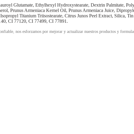
uroyl Glutamate, Ethylhexyl Hydroxystearate, Dextrin Palmitate, Poly
rol, Prunus Armeniaca Kernel Oil, Prunus Armeniaca Juice, Dipropyle
Isopropyl Titanium Triisostearate, Citrus Junos Peel Extract, Silica, 
9140, CI 77120, CI 77499, CI 77891.
confiable, nos esforzamos por mejorar y actualizar nuestros productos y formul