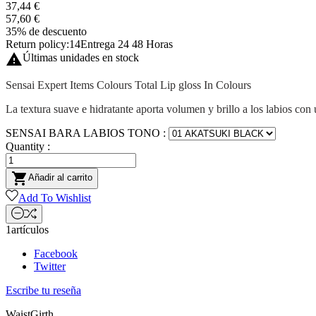
37,44 €
57,60 €
35% de descuento
Return policy:14
Entrega 24 48 Horas

Últimas unidades en stock
Sensai Expert Items Colours Total Lip gloss In Colours
La textura suave e hidratante aporta volumen y brillo a los labios con 
SENSAI BARA LABIOS TONO :
Quantity :

Añadir al carrito
Add To Wishlist
1artículos
Facebook
Twitter
Escribe tu reseña
WaistGirth