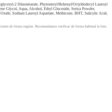
glyceryl‑2 Diisostearate, Phytosteryl/Behenyl/Octyldodecyl Lauroyl
ne Glycol, Aqua, Alcohol, Ethyl Glucoside, Serica Powder,
Tin Oxide, Sodium Lauroyl Aspartate, Methicone, BHT, Salicylic Acid,
aciones de forma regular. Recomendamos verificar de forma habitual la lista