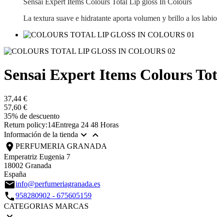
Sensai Expert Items Colours Total Lip gloss In Colours
La textura suave e hidratante aporta volumen y brillo a los labi
Sensai Expert Items Colours Tot
37,44 €
57,60 €
35% de descuento
Return policy:14
Entrega 24 48 Horas


Información de la tienda
location_on
PERFUMERIA GRANADA
Emperatriz Eugenia 7
18002 Granada
España
email
info@perfumeriagranada.es
call
958280902 - 675605159
CATEGORIAS MARCAS
