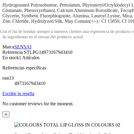
Hydrogenated Polyisobutene, Petrolatum, Phytosteryl/Octyldodecyl La
Glutamate, Phenoxyethanol, Calcium Aluminum Borosilicate, Tocophe
Glycerin, Synthetic Fluorphlogopite, Alumina, Lauroyl Lysine, Mica, 
Zinc Chloride, Hydrolyzed Silk, May Contain(+/‑) : CI 15850, CI 1
Con el fin de brindar siempre a nuestros clientes una experiencia de producto 
de ingredientes en el envase del producto actual.
Marca
SENSAI
Referencia
STLPG14973167943410
En stock
1 Artículos
Referencias específicas
ean13
4973167943410
Escribe tu reseña
No customer reviews for the moment.
×