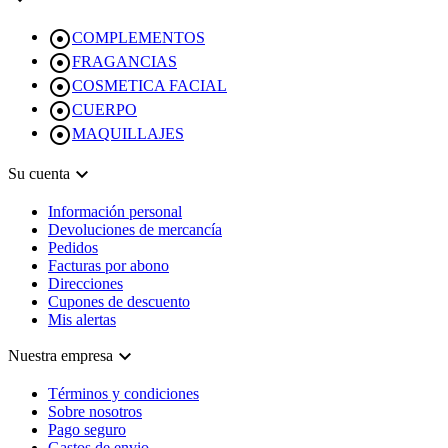

COMPLEMENTOS

FRAGANCIAS

COSMETICA FACIAL

CUERPO

MAQUILLAJES

Su cuenta
Información personal
Devoluciones de mercancía
Pedidos
Facturas por abono
Direcciones
Cupones de descuento
Mis alertas

Nuestra empresa
Términos y condiciones
Sobre nosotros
Pago seguro
Gastos de envio