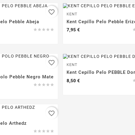
favorite_border
KENT
Pelo Pebble Abeja
Kent Cepillo Pelo Pebble Eriz
Precio
7,95 €





favorite_border
KENT
Kent Cepillo Pelo PEBBLE Do
Polo Pebble Negro Mate
Precio
8,50 €





favorite_border
Pelo Arthedz




