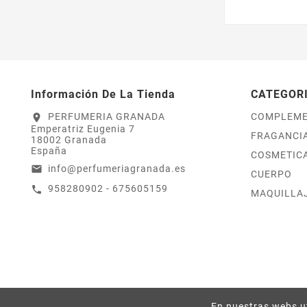
Información De La Tienda
CATEGOR
PERFUMERIA GRANADA
COMPLEM
location_on
Emperatriz Eugenia 7
FRAGANCI
18002 Granada
España
COSMETICA
info@perfumeriagranada.es
email
CUERPO
958280902 - 675605159
call
MAQUILLA
En nuestras webs ut