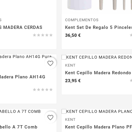
S
COMPLEMENTOS
S MADERA CERDAS
Kent Set De Regalo 5 Pincele
Precio
36,50 €





favorite_border
KENT
Kent Cepillo Madera Redond
 Madera Plano AH14G
Precio
23,95 €





favorite_border
KENT
abello A 7T Comb
Kent Cepillo Madera Plano P