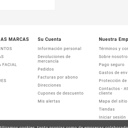
IAS MARCAS
Su Cuenta
Nuestra Em
ENTOS
Información personal
Términos y co
AS
Devoluciones de
Sobre nosotro
mercancía
 FACIAL
Pago seguro
Pedidos
Gastos de env
Facturas por abono
JES
Protección de
Direcciones
Contactos - At
Cupones de descuento
cliente
Mis alertas
Mapa del sitio
Tiendas
Iniciar sesión
ilizamos cookies, tanto propias como de empresas colaborado