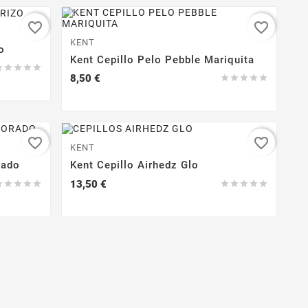
favorite_border
favorite_border
KENT
o
Kent Cepillo Pelo Pebble Mariquita





Precio
8,50 €





favorite_border
favorite_border
KENT
rado
Kent Cepillo Airhedz Glo
Precio
13,50 €









