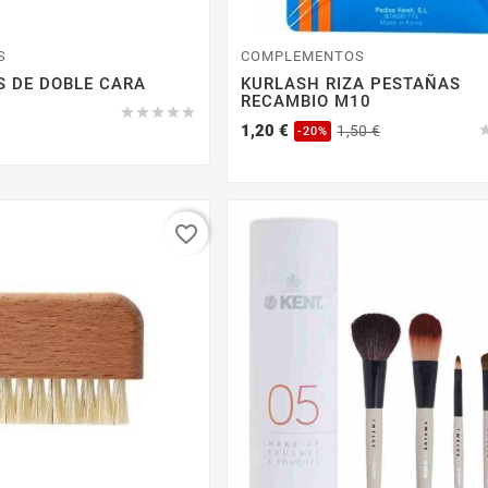
S
COMPLEMENTOS
S DE DOBLE CARA
KURLASH RIZA PESTAÑAS
RECAMBIO M10





Precio
Precio
1,20 €
1,50 €
-20%
base
favorite_border