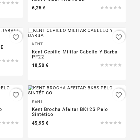





Precio
6,25 €





favorite_border
favorite_border
KENT
DE
Kent Cepillo Militar Cabello Y Barba
PF22





Precio
18,50 €





favorite_border
favorite_border
KENT
o
Kent Brocha Afeitar BK12S Pelo
Sintético
Precio
45,95 €









