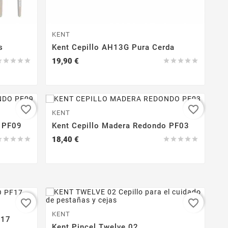
KENT
s
Kent Cepillo AH13G Pura Cerda
Precio
19,90 €










favorite_border
favorite_border
KENT
o PF09
Kent Cepillo Madera Redondo PF03
Precio
18,40 €










favorite_border
favorite_border
KENT
F17
Kent Pincel Twelve 02