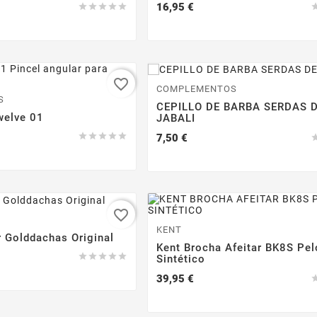
Precio
16,95 €





favorite_border
COMPLEMENTOS
S
CEPILLO DE BARBA SERDAS 
welve 01
JABALI
Precio





7,50 €
favorite_border
KENT
r Golddachas Original
Kent Brocha Afeitar BK8S Pel





Sintético
Precio
39,95 €