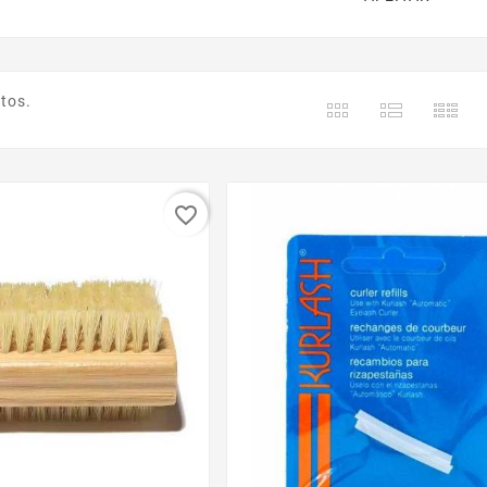
tos.
favorite_border