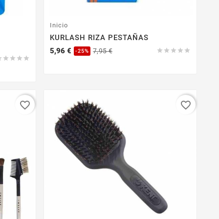
Inicio
KURLASH RIZA PESTAÑAS
Precio
Precio
5,96 €
7,95 €





-25%
base





favorite_border
favorite_border