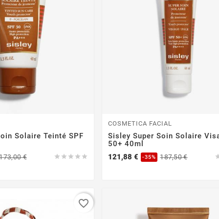
COSMETICA FACIAL
Soin Solaire Teinté SPF
Sisley Super Soin Solaire Vi
50+ 40ml
Precio
Precio
Precio
Precio
121,88 €
173,00 €





187,50 €
-35%
base
base
favorite_border