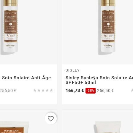
SISLEY
a Soin Solaire Anti-Âge
Sisley Sunleÿa Soin Solaire A
SPF50+ 50ml
Precio
Precio
Precio
Precio
166,73 €
256,50 €





256,50 €
-35%
base
base
-35%
favorite_border