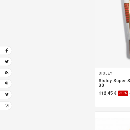
SISLEY
Sisley Super 
30
112,45 €
-35%