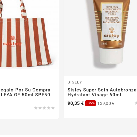
SISLEY
 Regalo Por Su Compra
Sisley Super Soin Autobronza
NLEYA GF 50ml SPF50
Hydratant Visage 60ml
Precio
Precio
90,35 €
139,00 €
-35%
base




