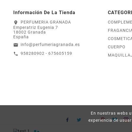
Información De La Tienda
CATEGOR
PERFUMERIA GRANADA
COMPLEM
location_on
Emperatriz Eugenia 7
FRAGANCI
18002 Granada
España
COSMETICA
info@perfumeriagranada.es
email
CUERPO
958280902 - 675605159
call
MAQUILLA
En nuestras webs ut
experiencia de usuar