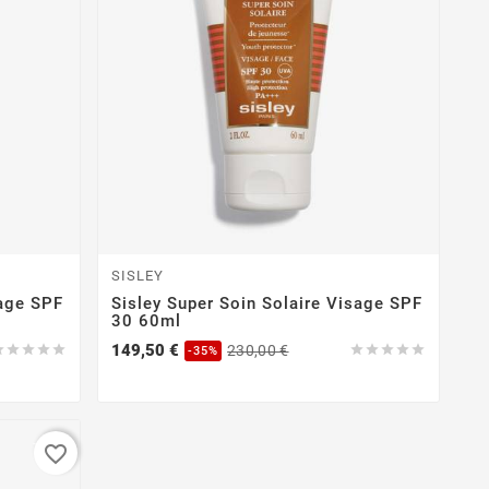
SISLEY
sage SPF
Sisley Super Soin Solaire Visage SPF
30 60ml
Precio
Precio
149,50 €





230,00 €





-35%
base
-35%
favorite_border