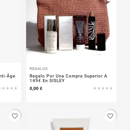
REGALOS
nti-Âge
Regalo Por Una Compra Superior A
149€ En SISLEY
Precio
0,00 €










-35%
-35%
favorite_border
favorite_border