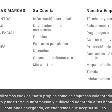
IAS MARCAS
Su Cuenta
Nuestra Em
ENTOS
Información personal
Términos y co
AS
Devoluciones de
Sobre nosotro
mercancía
 FACIAL
Pago seguro
Pedidos
Gastos de env
Facturas por abono
JES
Protección de
Direcciones
Contactos - At
Cupones de descuento
cliente
Mis alertas
Mapa del sitio
Tiendas
Iniciar sesión
ilizamos cookies, tanto propias como de empresas colaborado
io y mostrarte la información y publicidad adaptada a tus hábi
continuas navegando, entenderemos que aceptas su uso.