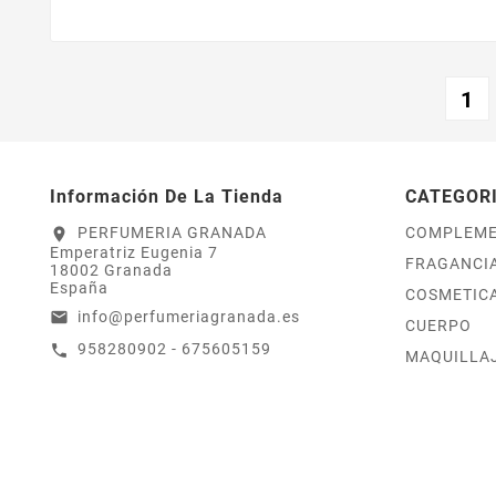
base
1
Información De La Tienda
CATEGOR
PERFUMERIA GRANADA
COMPLEM
location_on
Emperatriz Eugenia 7
FRAGANCI
18002 Granada
España
COSMETICA
info@perfumeriagranada.es
email
CUERPO
958280902 - 675605159
call
MAQUILLA