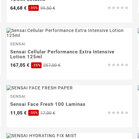
Precio
Precio
64,68 €
99,50 €





-35%
base
-35%
SENSAI
Sensai Cellular Performance Extra Intensive
Lotion 125ml
Precio
Precio
167,05 €
257,00 €





-35%
base
-35%
SENSAI
Sensai Face Fresh 100 Laminas
Precio
Precio
11,05 €
17,00 €





-35%
base