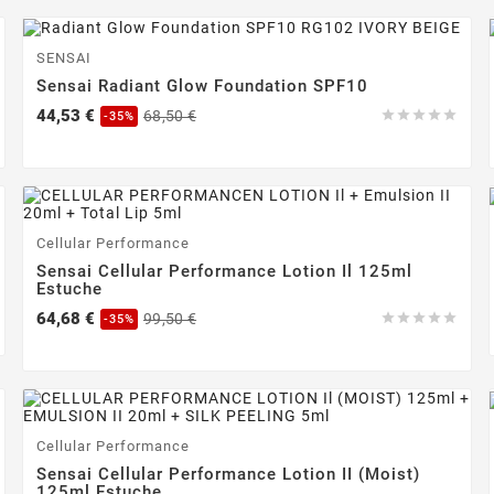
-35%
SENSAI
Sensai Radiant Glow Foundation SPF10
Precio
Precio
44,53 €
68,50 €





-35%
base
-35%
Cellular Performance
Sensai Cellular Performance Lotion Il 125ml
Estuche
Precio
Precio
64,68 €
99,50 €





-35%
base
-35%
Cellular Performance
Sensai Cellular Performance Lotion II (Moist)
125ml Estuche