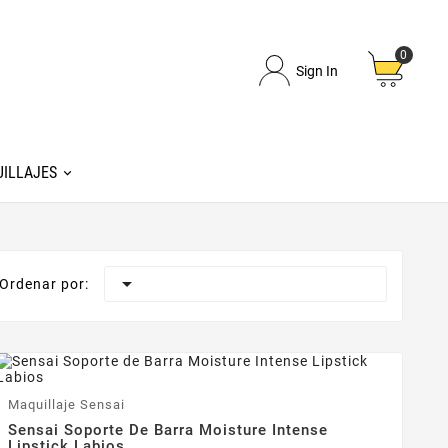
0
Sign In
ILLAJES

Ordenar por:
-35%
Maquillaje Sensai
Sensai Soporte De Barra Moisture Intense
Lipstick Labios