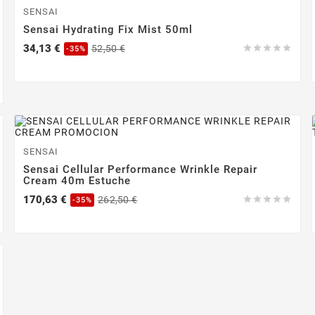
-35%
SENSAI
Sensai Hydrating Fix Mist 50ml
Precio
Precio
34,13 €
52,50 €





-35%
base
-35%
SENSAI
Sensai Cellular Performance Wrinkle Repair
Cream 40m Estuche
Precio
Precio
170,63 €
262,50 €





-35%
base