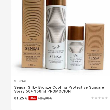
SENSAI
Sensai Silky Bronze Cooling Protective Suncare
Spray 50+ 150ml PROMOCION
Precio
Precio
81,25 €
125,00 €





-35%
base