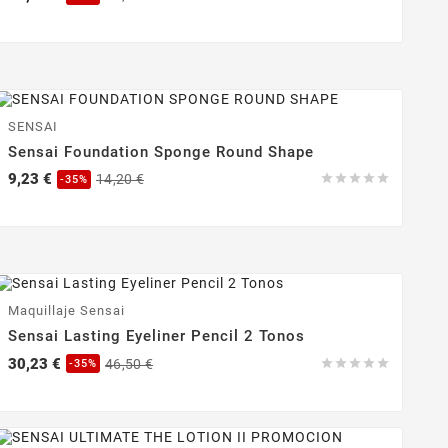
base
-35%
SENSAI
Sensai Foundation Sponge Round Shape
Precio
Precio
9,23 €
14,20 €





-35%
base
-35%
Maquillaje Sensai
Sensai Lasting Eyeliner Pencil 2 Tonos
Precio
Precio
30,23 €
46,50 €





-35%
base