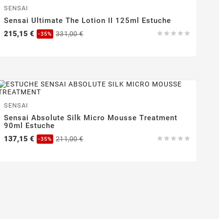
-35%
SENSAI
Sensai Ultimate The Lotion II 125ml Estuche
Precio
Precio
215,15 €
331,00 €





-35%
base
-35%
SENSAI
Sensai Absolute Silk Micro Mousse Treatment
90ml Estuche
Precio
Precio
137,15 €
211,00 €





-35%
base