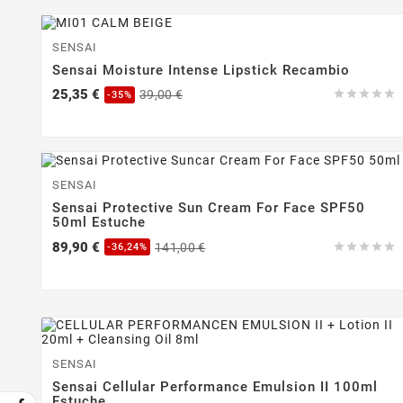
-35%
SENSAI
Sensai Moisture Intense Lipstick Recambio
Precio
Precio
25,35 €
39,00 €





-35%
base
-36,24%
SENSAI
Sensai Protective Sun Cream For Face SPF50
50ml Estuche
Precio
Precio
89,90 €
141,00 €





-36,24%
base
-35%
SENSAI
Sensai Cellular Performance Emulsion II 100ml
Estuche