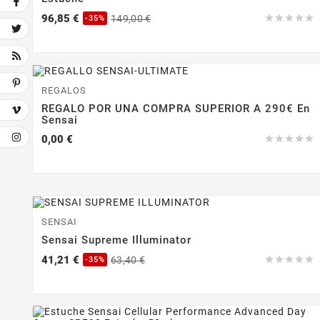
Precio
Precio
96,85 €
149,00 €





-35%
base
-35%
REGALOS
REGALO POR UNA COMPRA SUPERIOR A 290€ En
Sensai
Precio
0,00 €





-35%
SENSAI
Sensai Supreme Illuminator
Precio
Precio
41,21 €
63,40 €





-35%
base