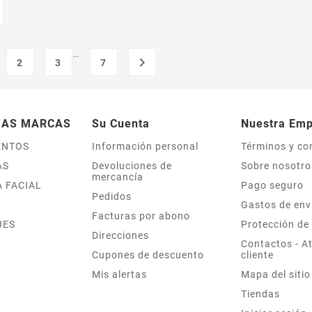
…

2
3
7
IAS MARCAS
Su Cuenta
Nuestra Em
ENTOS
Información personal
Términos y co
AS
Devoluciones de
Sobre nosotro
mercancía
 FACIAL
Pago seguro
Pedidos
Gastos de env
Facturas por abono
JES
Protección de
Direcciones
Contactos - At
Cupones de descuento
cliente
Mis alertas
Mapa del sitio
Tiendas