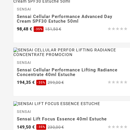
-35%
SENSAI
Sensai Cellular Performance Advanced Day
Cream SPF30 Estuche 50ml
Precio
Precio
98,48 €
151,50 €





-35%
base
-35%
SENSAI
Sensai Cellular Performance Lifting Radiance
Concentrate 40ml Estuche
Precio
Precio
194,35 €
299,00 €





-35%
base
-35%
SENSAI
Sensai Lift Focus Essence 40ml Estuche
Precio
Precio
149,50 €
230,00 €





-35%