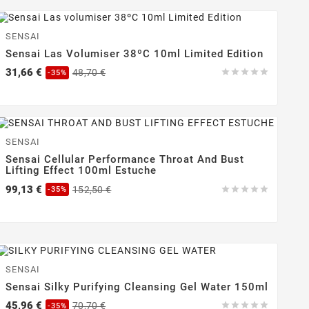
-35%
SENSAI
Sensai Las Volumiser 38ºC 10ml Limited Edition
Precio
Precio
31,66 €
48,70 €





-35%
base
-35%
SENSAI
Sensai Cellular Performance Throat And Bust
Lifting Effect 100ml Estuche
Precio
Precio
99,13 €
152,50 €





-35%
base
-35%
SENSAI
Sensai Silky Purifying Cleansing Gel Water 150ml
Precio
Precio
45,96 €
70,70 €





-35%