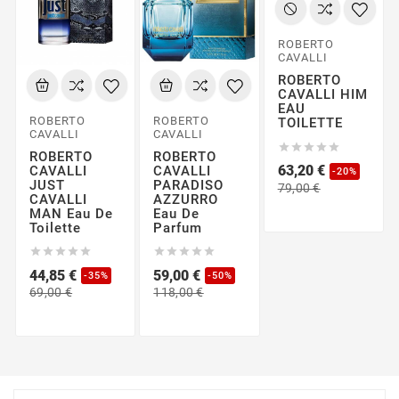
ROBERTO
CAVALLI
ROBERTO
CAVALLI HIM
EAU
ROBERTO
ROBERTO
TOILETTE
CAVALLI
CAVALLI





ROBERTO
ROBERTO
63,20 €
CAVALLI
CAVALLI
-20%
JUST
PARADISO
Precio
Precio
79,00 €
CAVALLI
AZZURRO
base
MAN Eau De
Eau De
Toilette
Parfum










44,85 €
59,00 €
-35%
-50%
Precio
Precio
Precio
Precio
69,00 €
118,00 €
base
base