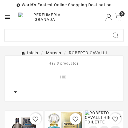
World's Fastest Online Shopping Destination

0

Inicio
Marcas
ROBERTO CAVALLI
Hay 3 productos.

-35%
-50%
-20%
favorite_border
favorite_border
favorite_border