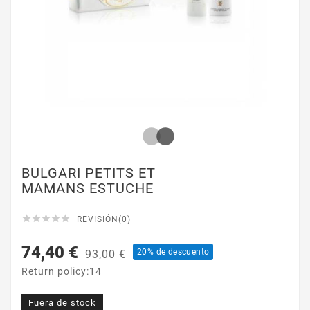
BULGARI PETITS ET
MAMANS ESTUCHE





REVISIÓN(0)
74,40 €
20% de descuento
93,00 €
Return policy:14
Fuera de stock