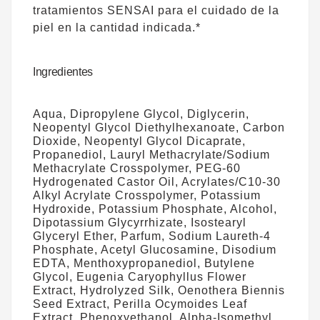
tratamientos SENSAI para el cuidado de la
piel en la cantidad indicada.*
Ingredientes
Aqua, Dipropylene Glycol, Diglycerin,
Neopentyl Glycol Diethylhexanoate, Carbon
Dioxide, Neopentyl Glycol Dicaprate,
Propanediol, Lauryl Methacrylate/Sodium
Methacrylate Crosspolymer, PEG‑60
Hydrogenated Castor Oil, Acrylates/C10‑30
Alkyl Acrylate Crosspolymer, Potassium
Hydroxide, Potassium Phosphate, Alcohol,
Dipotassium Glycyrrhizate, Isostearyl
Glyceryl Ether, Parfum, Sodium Laureth‑4
Phosphate, Acetyl Glucosamine, Disodium
EDTA, Menthoxypropanediol, Butylene
Glycol, Eugenia Caryophyllus Flower
Extract, Hydrolyzed Silk, Oenothera Biennis
Seed Extract, Perilla Ocymoides Leaf
Extract, Phenoxyethanol, Alpha‑Isomethyl