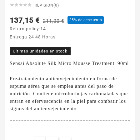





REVISIÓN(0)
137,15 €
35% de descuento
211,00 €
Return policy:14
Entrega 24 48 Horas
Últimas unidades en stock
Sensai Absolute Silk Micro Mousse Treatment 90ml
Pre‑tratamiento antienvejecimiento en forma de
espuma aérea que se emplea antes del paso de
nutrición. Contiene microburbujas carbonatadas que
entran en efervescencia en la piel para combatir los
signos del antienvejecimiento.